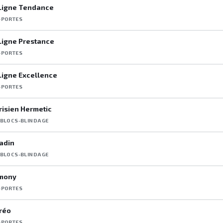
Ligne Tendance
-PORTES
Ligne Prestance
-PORTES
Ligne Excellence
-PORTES
risien Hermetic
 BLOCS-BLINDAGE
tadin
 BLOCS-BLINDAGE
rmony
-PORTES
tréo
-PORTES