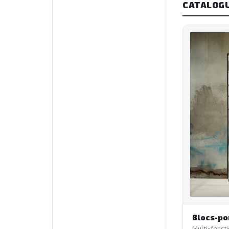
CATALOG
Blocs-po
Multi-foncti