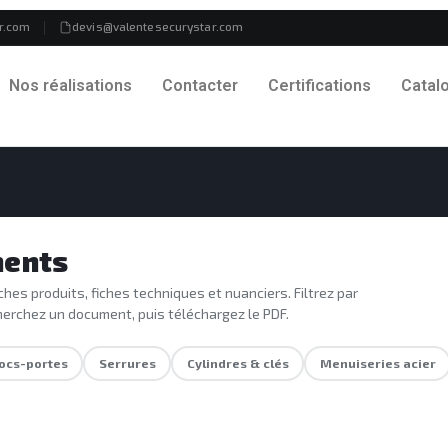
r.com
devis@valentesecurystar.com
Nos réalisations
Contacter
Certifications
Catal
ents
ches produits, fiches techniques et nuanciers. Filtrez par
herchez un document, puis téléchargez le PDF.
ocs-portes
Serrures
Cylindres & clés
Menuiseries acier