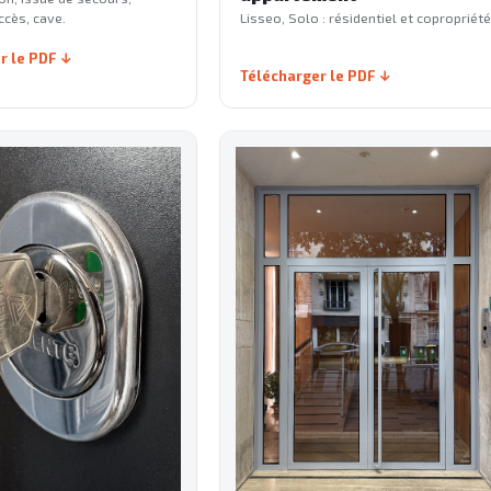
ccès, cave.
Lisseo, Solo : résidentiel et copropriété
r le PDF
Télécharger le PDF