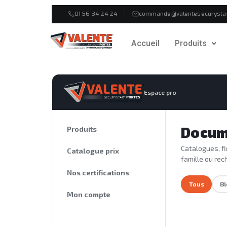
01 56 34 24 24
commande@valentesecurysta
Accueil
Produits
Espace pro
Docum
Produits
Catalogues, fi
Catalogue prix
famille ou rec
Nos certifications
Tous
Bl
Mon compte