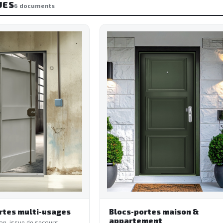
UES
6 documents
rtes multi-usages
Blocs-portes maison &
appartement
on, issue de secours,