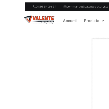
01 56 34 24 24
commande@valentesecurysta
Accueil
Produits