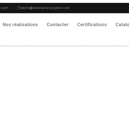
r.com
devis@valentesecurystar.com
Nos réalisations
Contacter
Certifications
Catal