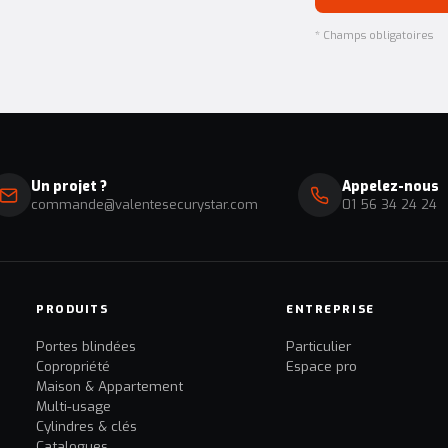
* Champs obligatoires
Un projet ?
Appelez-nous
commande@valentesecurystar.com
01 56 34 24 24
PRODUITS
ENTREPRISE
Portes blindées
Particulier
Copropriété
Espace pro
Maison & Appartement
Multi-usage
Cylindres & clés
Catalogues