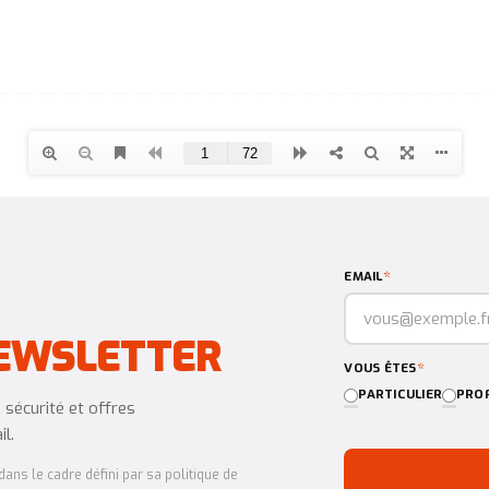
*
EMAIL
EWSLETTER
*
VOUS ÊTES
PARTICULIER
PROF
sécurité et offres
l.
ans le cadre défini par sa politique de