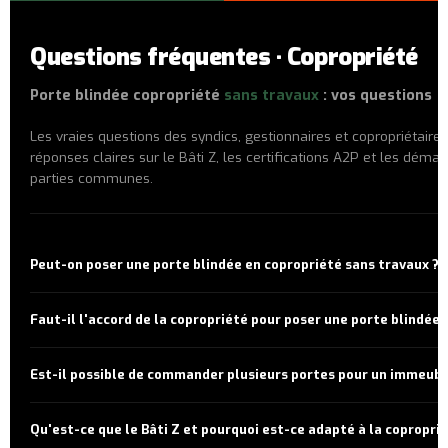
Questions fréquentes · Copropriété
Porte blindée copropriété
sans travaux
: vos questions
Les vraies questions des syndics, gestionnaires et copropriétaire
réponses claires sur le Bâti Z, les certifications A2P et les déma
parties communes.
Peut-on poser une porte blindée en copropriété sans travaux ?
Oui. Nos gammes sont conçues exactement pour ça : le blindage
Faut-il l'accord de la copropriété pour poser une porte blindée 
s'adapter autour de la porte en bois existante
sans modifier le 
l'immeuble
, sans maçonnerie, sans poussière.
Dans la plupart des cas,
non
. Si l'aspect extérieur côté couloir r
Est-il possible de commander plusieurs portes pour un immeubl
(même couleur, même gabarit), il s'agit de travaux privatifs sans 
d'assemblée générale requise. Nos super-bloc blindage conserve
Oui. VALENTE SECURYSTAR travaille régulièrement avec des
synd
existante, rien ne change côté parties communes.
Qu'est-ce que le Bâti Z et pourquoi est-ce adapté à la coproprié
professionnels et gestionnaires
pour des commandes multi-p