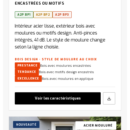
ENCASTRÉES OU MOTIFS
A2P BP1
A2P BP2
A2P BP3
Intérieur acier lisse, extérieur bois avec
moulures ou motifs design. Anti-pinces
intégrés, 41 dB. Le style de moulure change
selon la ligne choisie.
BOIS DESIGN · STYLE DE MOULURE AU CHOIX
Bois avec moulures encastrées
PRESTANCE
Bois avec motifs design encastrés
TENDANCE
Bois avec moulures en applique
EXCELLENCE
Voir les caractéristiques
NOUVEAUTÉ
ACIER MOULURÉ