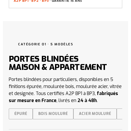
A2P BP1 · BP2 · BP3
· GARANTIE 15 ANS
CATÉGORIE 01 · 5 MODÈLES
PORTES BLINDÉES
MAISON & APPARTEMENT
Portes blindées pour particuliers, disponibles en 5
finitions épurée, moulurée bois, moulurée acier, vitrée
et designée. Tous certifiés A2P BP1 à BP3,
fabriqués
sur mesure en France
, livrés en
24 à 48h
.
ÉPURÉ
BOIS MOULURÉ
ACIER MOULURÉ
VIT