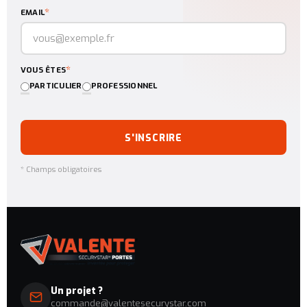
*
EMAIL
*
VOUS ÊTES
PARTICULIER
PROFESSIONNEL
S'INSCRIRE
* Champs obligatoires
Un projet ?
commande@valentesecurystar.com