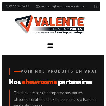
01 56 34 24 24
commande@valentesecurystar.com
devis
VOIR NOS PRODUITS EN VRAI
Nos
showrooms
partenaires
Touchez, testez et comparez nos portes
blindées certifiées chez des serruriers à Paris et