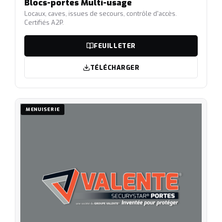
Blocs-portes Multi-usage
Locaux, caves, issues de secours, contrôle d'accès.
Certifiés A2P.
FEUILLETER
TÉLÉCHARGER
MENUISERIE