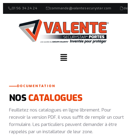
01 56 34 24 24
commande@valentesecurystar.com
devis
DOCUMENTATION
NOS
CATALOGUES
Feuilletez nos catalogues en ligne librement. Pour
recevoir la version PDF, il vous suffit de remplir un court
formulaire. Les particuliers peuvent demander à être
rappelés par un installateur de leur zone.