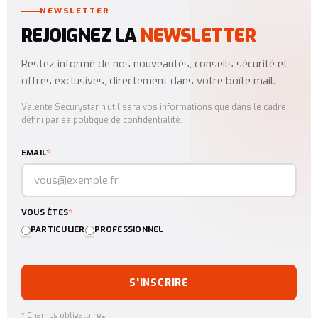
NEWSLETTER
REJOIGNEZ LA
NEWSLETTER
Restez informé de nos nouveautés, conseils sécurité et
offres exclusives, directement dans votre boîte mail.
Valente Securystar n'utilisera vos informations que dans le cadre
défini par sa politique de confidentialité.
*
EMAIL
*
VOUS ÊTES
PARTICULIER
PROFESSIONNEL
S'INSCRIRE
* Champs obligatoires