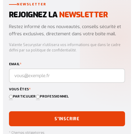
NEWSLETTER
REJOIGNEZ LA
NEWSLETTER
Restez informé de nos nouveautés, conseils sécurité et
offres exclusives, directement dans votre boîte mail.
Valente Securystar n'utilisera vos informations que dans le cadre
défini par sa politique de confidentialité.
*
EMAIL
*
VOUS ÊTES
PARTICULIER
PROFESSIONNEL
S'INSCRIRE
* Champs obligatoires