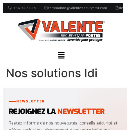
01 56 34 24 24
commande@valentesecurystar.com
devis
Nos solutions Idi
NEWSLETTER
REJOIGNEZ LA
NEWSLETTER
Restez informé de nos nouveautés, conseils sécurité et
offres exclusives, directement dans votre boîte mail.