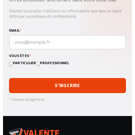
Valente Securystar n'utilisera vos informations que dans le cadre
défini par sa politique de confidentialité.
*
EMAIL
*
VOUS ÊTES
PARTICULIER
PROFESSIONNEL
S'INSCRIRE
* Champs obligatoires