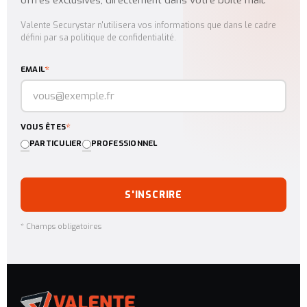
Valente Securystar n'utilisera vos informations que dans le cadre
défini par sa politique de confidentialité.
*
EMAIL
*
VOUS ÊTES
PARTICULIER
PROFESSIONNEL
S'INSCRIRE
* Champs obligatoires