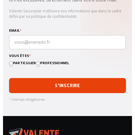
Valente Securystar n'utilisera vos informations que dans le cadre
défini par sa politique de confidentialité.
*
EMAIL
*
VOUS ÊTES
PARTICULIER
PROFESSIONNEL
S'INSCRIRE
* Champs obligatoires