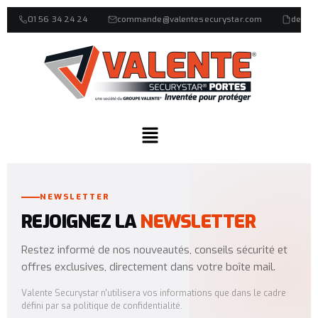
01 56 34 24 24
commande@valentesecurystar.com
devis
NEWSLETTER
REJOIGNEZ LA
NEWSLETTER
Restez informé de nos nouveautés, conseils sécurité et
offres exclusives, directement dans votre boîte mail.
Valente Securystar n'utilisera vos informations que dans le cadre
défini par sa politique de confidentialité.