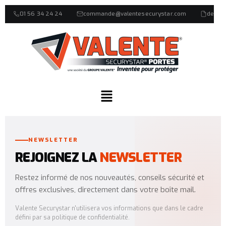
01 56 34 24 24
commande@valentesecurystar.com
devis
NEWSLETTER
REJOIGNEZ LA
NEWSLETTER
Restez informé de nos nouveautés, conseils sécurité et
offres exclusives, directement dans votre boîte mail.
Valente Securystar n'utilisera vos informations que dans le cadre
défini par sa politique de confidentialité.