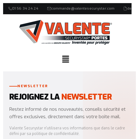
01 56 34 24 24
commande@valentesecurystar.com
devis
NEWSLETTER
REJOIGNEZ LA
NEWSLETTER
Restez informé de nos nouveautés, conseils sécurité et
offres exclusives, directement dans votre boîte mail.
Valente Securystar n'utilisera vos informations que dans le cadre
défini par sa politique de confidentialité.