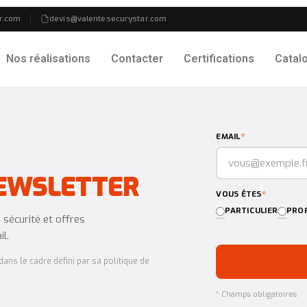
r.com
devis@valentesecurystar.com
Nos réalisations
Contacter
Certifications
Catal
*
EMAIL
EWSLETTER
*
VOUS ÊTES
PARTICULIER
PROF
sécurité et offres
l.
ans le cadre défini par sa politique de
* Champs obligatoires