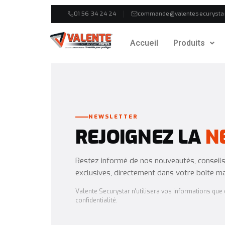
01 56 34 24 24
commande@valentesecurysta
Accueil
Produits
NEWSLETTER
REJOIGNEZ LA
N
Restez informé de nos nouveautés, conseils 
exclusives, directement dans votre boîte mai
Valente Securystar n'utilisera vos informations que d
confidentialité.