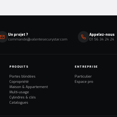
Un projet ?
Appelez-nous
commande@valentesecurystar.com
01 56 34 24 24
PRODUITS
ENTREPRISE
Portes blindées
Particulier
Copropriété
Espace pro
Maison & Appartement
Multi-usage
Cylindres & clés
Catalogues