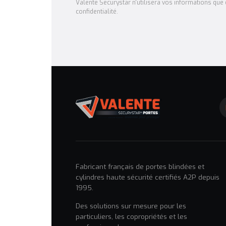
Valente Securystar n'utilisera vos informations que d
confidentialité.
Fabricant français de portes blindées et
cylindres haute sécurité certifiés A2P depuis
1995.
Des solutions sur mesure pour les
particuliers, les copropriétés et les