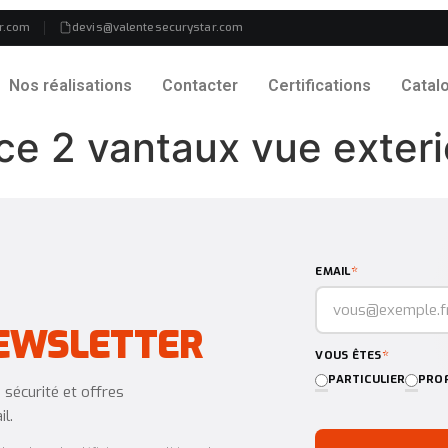
r.com
devis@valentesecurystar.com
Nos réalisations
Contacter
Certifications
Catal
e 2 vantaux vue exteri
*
EMAIL
EWSLETTER
*
VOUS ÊTES
PARTICULIER
PROF
sécurité et offres
l.