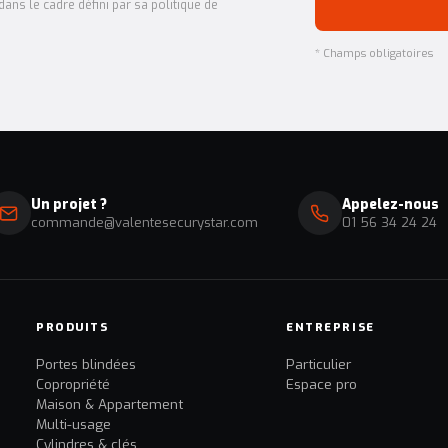
ans le cadre défini par sa politique de
* Champs obligatoires
Un projet ?
Appelez-nous
commande@valentesecurystar.com
01 56 34 24 24
PRODUITS
ENTREPRISE
Portes blindées
Particulier
Copropriété
Espace pro
Maison & Appartement
Multi-usage
Cylindres & clés