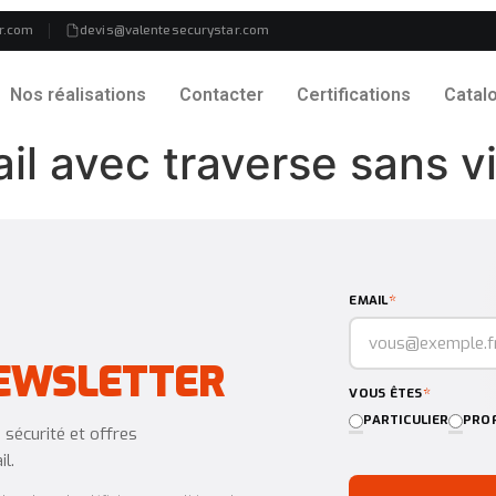
r.com
devis@valentesecurystar.com
Nos réalisations
Contacter
Certifications
Catal
il avec traverse sans v
*
EMAIL
EWSLETTER
*
VOUS ÊTES
PARTICULIER
PROF
sécurité et offres
l.