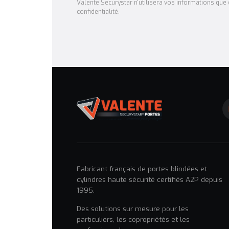
Valente Securystar n'utilisera vos informations que d
confidentialité.
Fabricant français de portes blindées et
cylindres haute sécurité certifiés A2P depuis
1995.
Des solutions sur mesure pour les
particuliers, les copropriétés et les