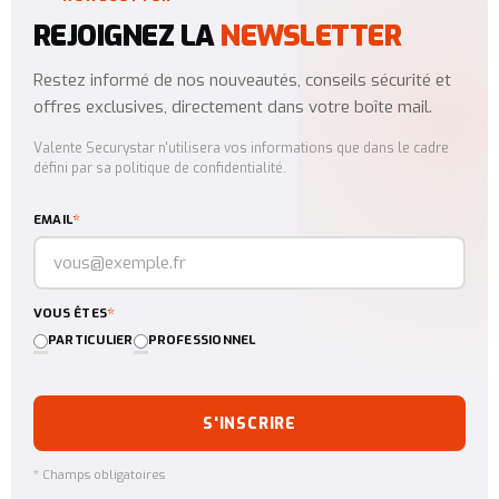
REJOIGNEZ LA
NEWSLETTER
Restez informé de nos nouveautés, conseils sécurité et
offres exclusives, directement dans votre boîte mail.
Valente Securystar n'utilisera vos informations que dans le cadre
défini par sa politique de confidentialité.
*
EMAIL
*
VOUS ÊTES
PARTICULIER
PROFESSIONNEL
S'INSCRIRE
* Champs obligatoires