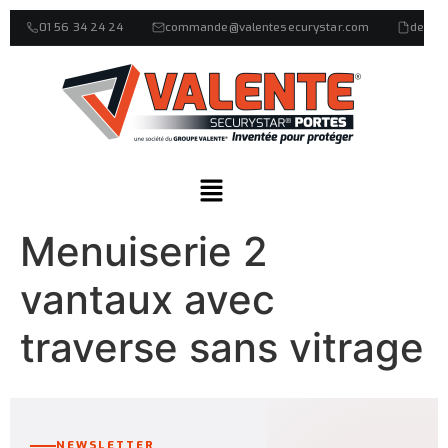
01 56 34 24 24
commande@valentesecurystar.com
devis
Menuiserie 2
vantaux avec
traverse sans vitrage
NEWSLETTER