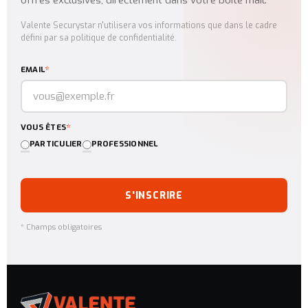
Valente Securystar n'utilisera vos informations que dans le cadre
défini par sa politique de confidentialité.
*
EMAIL
*
VOUS ÊTES
PARTICULIER
PROFESSIONNEL
S'INSCRIRE
* Champs obligatoires