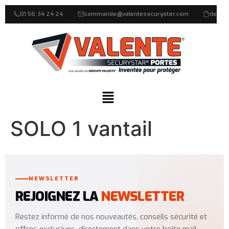
01 56 34 24 24
commande@valentesecurystar.com
devis
SOLO 1 vantail
NEWSLETTER
REJOIGNEZ LA
NEWSLETTER
Restez informé de nos nouveautés, conseils sécurité et
offres exclusives, directement dans votre boîte mail.