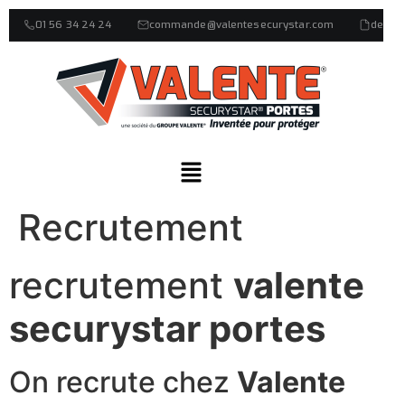
01 56 34 24 24
commande@valentesecurystar.com
devis
Recrutement
recrutement
valente
securystar portes
On recrute chez
Valente