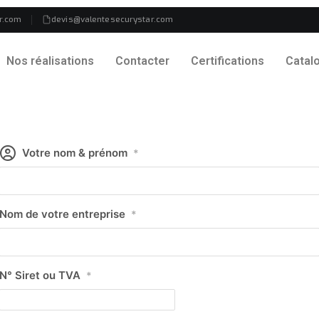
r.com
devis@valentesecurystar.com
Nos réalisations
Contacter
Certifications
Catal
Votre nom & prénom
*
Nom de votre entreprise
*
N° Siret ou TVA
*