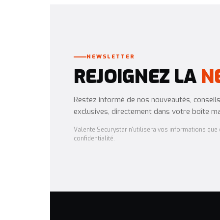
NEWSLETTER
REJOIGNEZ LA
N
Restez informé de nos nouveautés, conseils 
exclusives, directement dans votre boîte mai
Valente Securystar n'utilisera vos informations que d
confidentialité.