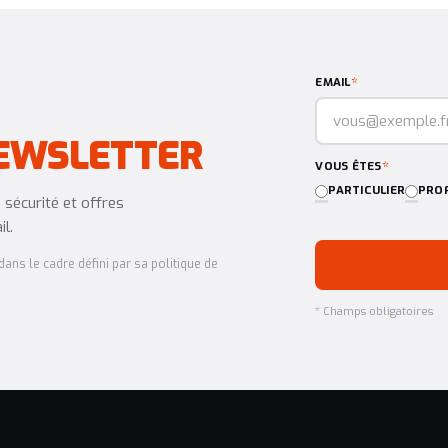
*
EMAIL
EWSLETTER
*
VOUS ÊTES
PARTICULIER
PROF
sécurité et offres
l.
ans le cadre défini par sa politique de
* Champs obligatoires