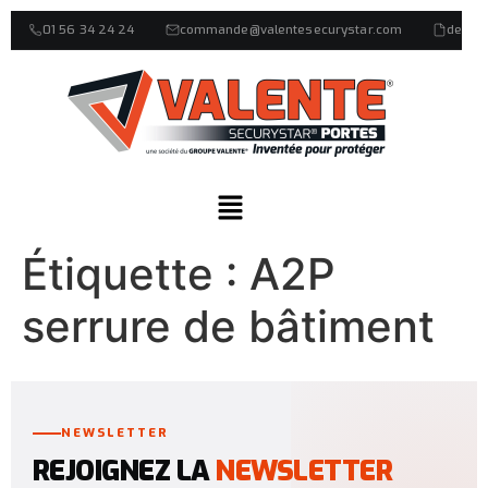
01 56 34 24 24
commande@valentesecurystar.com
devis
Étiquette :
A2P
serrure de bâtiment
NEWSLETTER
REJOIGNEZ LA
NEWSLETTER