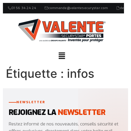
01 56 34 24 24
commande@valentesecurystar.com
devis
Étiquette :
infos
NEWSLETTER
REJOIGNEZ LA
NEWSLETTER
Restez informé de nos nouveautés, conseils sécurité et
offres exclusives, directement dans votre boîte mail.