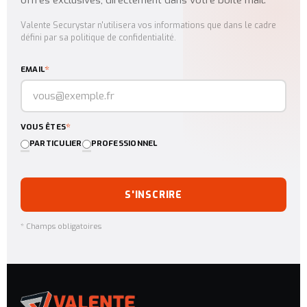
Valente Securystar n'utilisera vos informations que dans le cadre
défini par sa politique de confidentialité.
*
EMAIL
*
VOUS ÊTES
PARTICULIER
PROFESSIONNEL
S'INSCRIRE
* Champs obligatoires