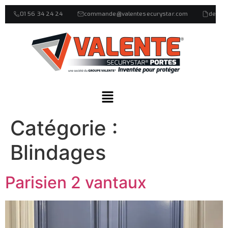
01 56 34 24 24
commande@valentesecurystar.com
devis
Catégorie :
Blindages
Parisien 2 vantaux