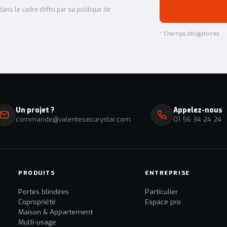
ans le cadre défini par sa politique de
* Champs obligatoires
Un projet ?
Appelez-nous
commande@valentesecurystar.com
01 56 34 24 24
PRODUITS
ENTREPRISE
Portes blindées
Particulier
Copropriété
Espace pro
Maison & Appartement
Multi-usage