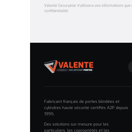
Valente Securystar n'utilisera vos informations que d
confidentialité.
Fabricant français de portes blindées et
cylindres haute sécurité certifiés A2P depuis
1995.
Des solutions sur mesure pour les
particuliers, les copropriétés et les