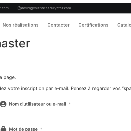
r.com
devis@valentesecurystar.com
Nos réalisations
Contacter
Certifications
Catal
aster
e page.
dez votre inscription par e-mail. Pensez à regarder vos “sp
Nom d'utilisateur ou e-mail
*
Mot de passe
*